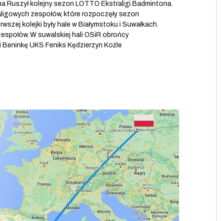
a Ruszył kolejny sezon LOTTO Ekstraligi Badmintona.
aligowych zespołów, które rozpoczęły sezon
szej kolejki były hale w Białymstoku i Suwałkach.
 zespołów. W suwalskiej hali OSiR obrońcy
li Beninkę UKS Feniks Kędzierzyn Koźle