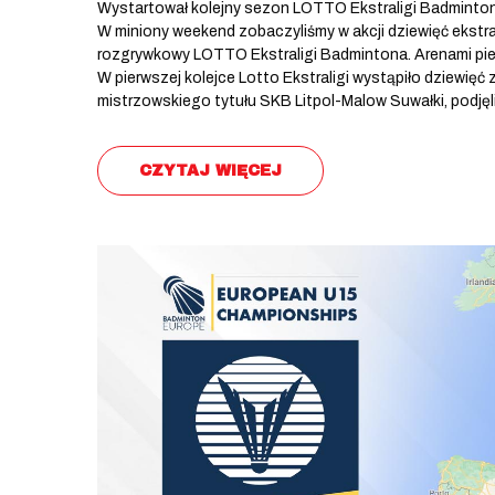
Wystartował kolejny sezon LOTTO Ekstraligi Badminton
W miniony weekend zobaczyliśmy w akcji dziewięć ekstr
rozgrywkowy LOTTO Ekstraligi Badmintona. Arenami pierw
W pierwszej kolejce Lotto Ekstraligi wystąpiło dziewięć
mistrzowskiego tytułu SKB Litpol-Malow Suwałki, podję
CZYTAJ WIĘCEJ