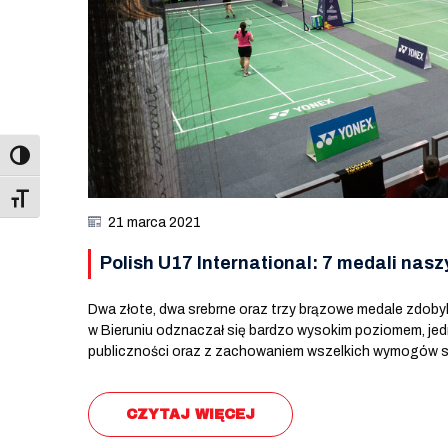
Toggle Font size
21 marca 2021
Polish U17 International: 7 medali na
Dwa złote, dwa srebrne oraz trzy brązowe medale zdobyli 
w Bieruniu odznaczał się bardzo wysokim poziomem, jed
publiczności oraz z zachowaniem wszelkich wymogów s
CZYTAJ WIĘCEJ