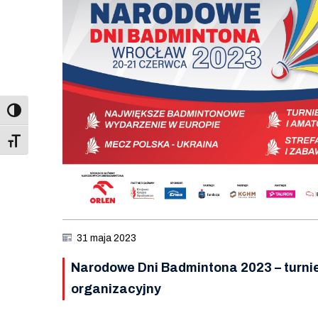
Toggle Font size
31 maja 2023
Narodowe Dni Badmintona 2023 – turni
organizacyjny