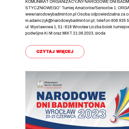
KOMUNIKAT ORGANIZACYJNY NARODOWE DNI BADM
STYCZNIOWEGO” Turniej Amatorów/Seniorów 1. 
www.narodowybadminton.pl Osoba odpowiedzialna za 
m.adamczyk@narodowybadminton.pl; telefon 606 935 55
ul. Wystawowa 1, 51-618 Wrocław Liczba boisk turniejo
podwójne K i M oraz MIXT 21.06.2023, środa
CZYTAJ WIĘCEJ