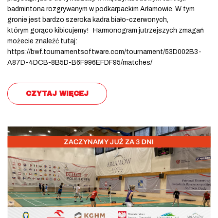
badmintona rozgrywanym w podkarpackim Arłamowie. W tym
gronie jest bardzo szeroka kadra biało-czerwonych,
którym gorąco kibicujemy! Harmonogram jutrzejszych zmagań
możecie znaleźć tutaj:
https://bwf.tournamentsoftware.com/tournament/53D002B3-
A87D-4DCB-8B5D-B6F996EFDF95/matches/
CZYTAJ WIĘCEJ