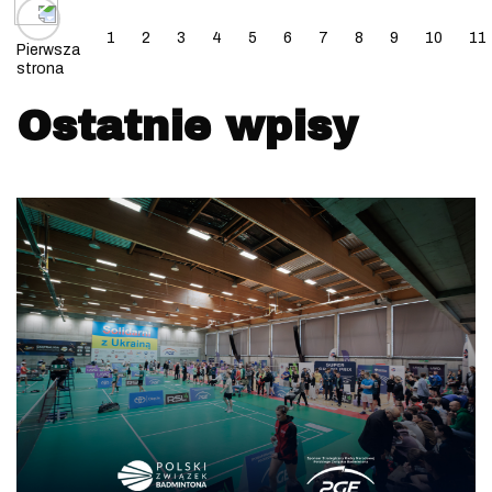
Posts navigation
1
2
3
4
5
6
7
8
9
10
11
Pierwsza
strona
Ostatnie wpisy