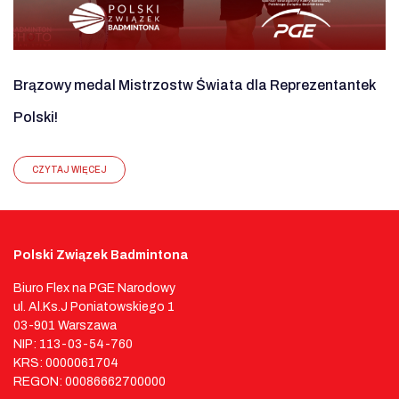
Brązowy medal Mistrzostw Świata dla Reprezentantek
Polski!
CZYTAJ WIĘCEJ
Polski Związek Badmintona
Biuro Flex na PGE Narodowy
ul. Al.Ks.J Poniatowskiego 1
03-901 Warszawa
NIP: 113-03-54-760
KRS: 0000061704
REGON: 00086662700000