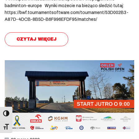
badminton-europe Wyniki możecie na bieżąco śledzić tutaj:
https://bwf.tournamentsoftware.com/tournament/53D002B3-
A87D-4DCB-8B5D-B6F996EFDF95/matches/
CZYTAJ WIĘCEJ
Toggle Font size