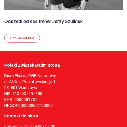
Odszedł od nas trener Jerzy Szuliński
CZYTAJ WIĘCEJ
Polski Związek Badmintona
Biuro Flex na PGE Narodowy
ul. Al.Ks.J Poniatowskiego 1
03-901 Warszawa
NIP: 113-03-54-760
KRS: 0000061704
REGON: 00086662700000
Kontakt do biura
pon.-pt. w godz. 9:00-17:00