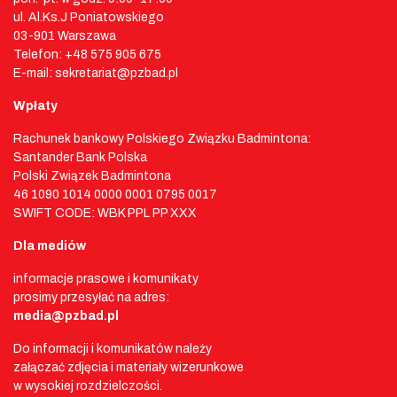
ul. Al.Ks.J Poniatowskiego
03-901 Warszawa
Telefon: +48 575 905 675
E-mail: sekretariat@pzbad.pl
Wpłaty
Rachunek bankowy Polskiego Związku Badmintona:
Santander Bank Polska
Polski Związek Badmintona
46 1090 1014 0000 0001 0795 0017
SWIFT CODE: WBK PPL PP XXX
Dla mediów
informacje prasowe i komunikaty
prosimy przesyłać na adres:
media@pzbad.pl
Do informacji i komunikatów należy
załączać zdjęcia i materiały wizerunkowe
w wysokiej rozdzielczości.