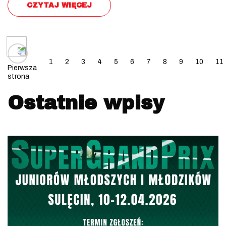
CZYTAJ WIĘCEJ
Posts navigation
1
2
3
4
5
6
7
8
9
10
11
Pierwsza
strona
Ostatnie wpisy