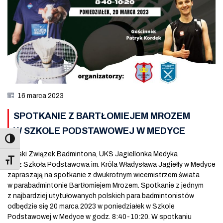
16 marca 2023
SPOTKANIE Z BARTŁOMIEJEM MROZEM
W SZKOLE PODSTAWOWEJ W MEDYCE
Polski Związek Badmintona, UKS Jagiellonka Medyka
Toggle Font size
oraz Szkoła Podstawowa im. Króla Władysława Jagiełły w Medyce
zapraszają na spotkanie z dwukrotnym wicemistrzem świata
w parabadmintonie Bartłomiejem Mrozem. Spotkanie z jednym
z najbardziej utytułowanych polskich para badmintonistów
odbędzie się 20 marca 2023 w poniedziałek w Szkole
Podstawowej w Medyce w godz. 8:40-10:20. W spotkaniu