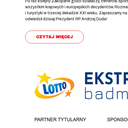
Po raz kolejny Zakopane gości działaczy, trenerów, spo
wszystkim krajowych i europejskich decydentów. Rozmaw
i turystyki w trzeciej dekadzie XXI wieku. Zapraszamy 
odwiedził dzisiaj Prezydent RP Andrzej Duda!
CZYTAJ WIĘCEJ