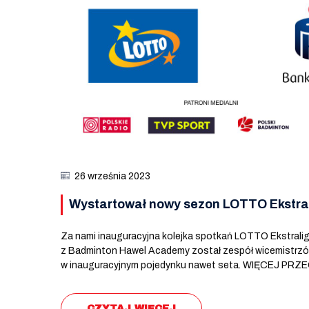
26 września 2023
Wystartował nowy sezon LOTTO Ekstra
Za nami inauguracyjna kolejka spotkań LOTTO Ekstralig
z Badminton Hawel Academy został zespół wicemistrzów k
w inauguracyjnym pojedynku nawet seta. WIĘCEJ 
CZYTAJ WIĘCEJ