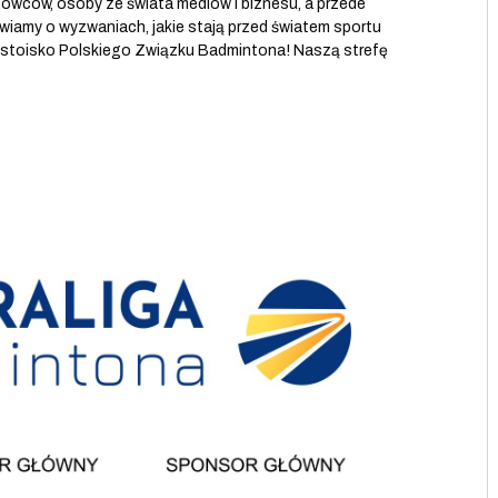
rtowców, osoby ze świata mediów i biznesu, a przede
iamy o wyzwaniach, jakie stają przed światem sportu
na stoisko Polskiego Związku Badmintona! Naszą strefę