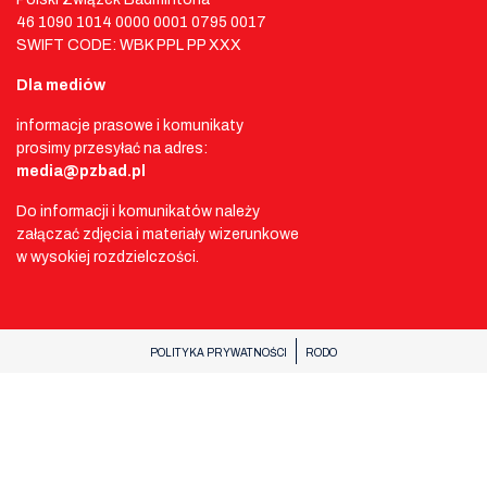
46 1090 1014 0000 0001 0795 0017
SWIFT CODE: WBK PPL PP XXX
Dla mediów
informacje prasowe i komunikaty
prosimy przesyłać na adres:
media@pzbad.pl
Do informacji i komunikatów należy
załączać zdjęcia i materiały wizerunkowe
w wysokiej rozdzielczości.
POLITYKA PRYWATNOŚCI
RODO