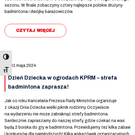
sezonu. W finale zobaczymy cztery najlepsze polskie drużyny
badmintona i dwójkę barażowiczów.
CZYTAJ WIĘCEJ
31 maja 2024
Toggle Font size
Dzień Dziecka w ogrodach KPRM – strefa
badmintona zaprasza!
Jak co roku Kancelaria Prezesa Rady Ministrów organizuje
z okazji Dnia Dziecka wielki piknik rodzinny. Oczywiście
na wydarzeniu nie może zabraknąć strefy badmintona.
Serdecznie zapraszamy do naszej strefy, gdzie czekać na was
będą 2 boiska do gry w badmintona. Przewidujemy też kilka zabaw
i konkursów dla najmłodszych! Kilka wskazówek organizacyjnych