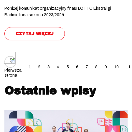
Poniżej komunikat organizacyjny finału LOTTO Ekstraligi
Badmintona sezonu 2023/2024
CZYTAJ WIĘCEJ
Posts navigation
1
2
3
4
5
6
7
8
9
10
11
Pierwsza
strona
Ostatnie wpisy