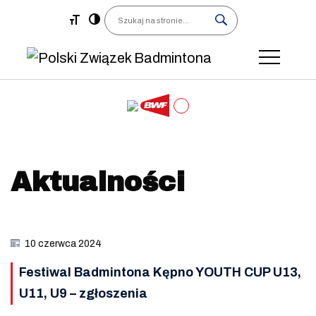
Main Navigation
Search
Aktualności
10 czerwca 2024
Festiwal Badmintona Kępno YOUTH CUP U13,
U11, U9 – zgłoszenia