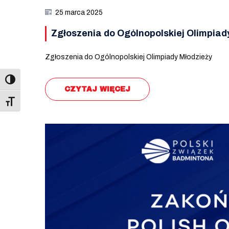
25 marca 2025
Zgłoszenia do Ogólnopolskiej Olimpiad
Zgłoszenia do Ogólnopolskiej Olimpiady Młodzieży
CZYTAJ WIĘCEJ
Toggle Font size