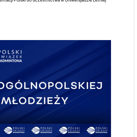
entacji Polski do uczestnictwa w Uniwersjadzie Letniej