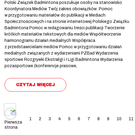
Polski Związek Badmintona poszukuje osoby na stanowisko
Koordynatora Mediów Twój zakres obowiązków: Pomoc
w przygotowaniu materiałów do publikacji w Mediach
Społecznościowych i na stronie internetowej Polskiego Związku
Badmintona Pomoc w redagowaniu treści publikacji Tworzenie
krótkich materiałów tekstowych dla mediów Współtworzenie
harmonogramu działań medialnych Współpraca
z przedstawicielami mediów Pomoc w przygotowaniu działań
medialnych związanych z wydarzeniami PZBad Wydarzenia
sportowe Rozgrywki Ekstraligi i I Ligi Badmintona Wydarzenia
pozasportowe (konferencje prasowe,
CZYTAJ WIĘCEJ
Posts navigation
1
2
3
4
5
6
7
8
9
10
11
Pierwsza
strona