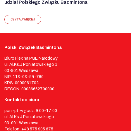
udział Polskiego Związku Badmintona
CZYTAJ WIĘCEJ
Polski Związek Badmintona
Biuro Flex na PGE Narodowy
ul. Al.Ks.J Poniatowskiego 1
03-901 Warszawa
NIP: 113-03-54-760
KRS: 0000061704
REGON: 00086662700000
Kontakt do biura
pon.-pt. w godz. 9:00-17:00
ul. Al.Ks.J Poniatowskiego
03-901 Warszawa
Telefon: +48 575 905 675