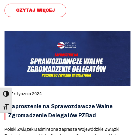
CZYTAJ WIĘCEJ
7 stycznia 2024
Zaproszenie na Sprawozdawcze Walne
Toggle Font size
Zgromadzenie Delegatów PZBad
Polski Związek Badmintona zaprasza Wojewódzkie Związki