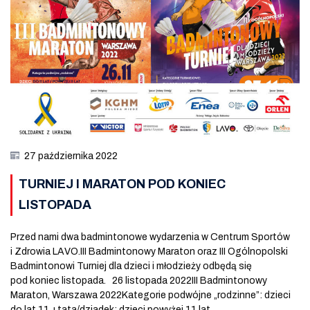
27 października 2022
TURNIEJ I MARATON POD KONIEC
LISTOPADA
Przed nami dwa badmintonowe wydarzenia w Centrum Sportów
i Zdrowia LAVO.III Badmintonowy Maraton oraz III Ogólnopolski
Badmintonowi Turniej dla dzieci i młodzieży odbędą się
pod koniec listopada. 26 listopada 2022III Badmintonowy
Maraton, Warszawa 2022Kategorie podwójne „rodzinne”: dzieci
do lat 11 +tata/dziadek; dzieci powyżej 11 lat