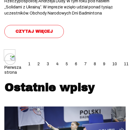
Rzeczypospolitej Andrzeja Dudy. W tym roku pod hasłem
„Solidarni z Ukrainą”. W imprezie wzięło udział ponad tysiąc
uczestników. Obchody Narodowych Dni Badmintona
CZYTAJ WIĘCEJ
Posts navigation
1
2
3
4
5
6
7
8
9
10
11
Pierwsza
strona
Ostatnie wpisy