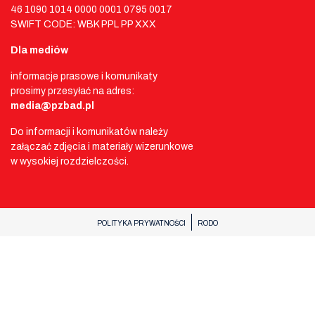
46 1090 1014 0000 0001 0795 0017
SWIFT CODE: WBK PPL PP XXX
Dla mediów
informacje prasowe i komunikaty
prosimy przesyłać na adres:
media@pzbad.pl
Do informacji i komunikatów należy
załączać zdjęcia i materiały wizerunkowe
w wysokiej rozdzielczości.
POLITYKA PRYWATNOŚCI
RODO