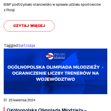
BWF podtrzymało stanowisko w sprawie udziału sportowców
z Rosji.
CZYTAJ WIĘCEJ
Tagged
bwf
,
rosja
25 kwietnia 2024
Ogólnopolska Olimpiada Młodzieży –