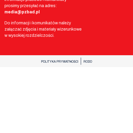
prosimy przesyłać na adres:
media@pzbad.pl
Do informacji i komunikatów należy
załączać zdjęcia i materiały wizerunkowe
w wysokiej rozdzielczości.
POLITYKA PRYWATNOŚCI
RODO