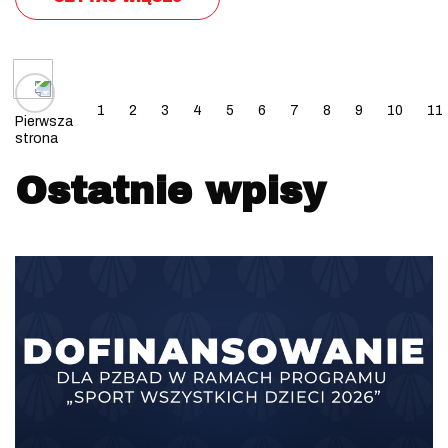
Posts navigation
1
2
3
4
5
6
7
8
9
10
11
Pierwsza
strona
Ostatnie wpisy