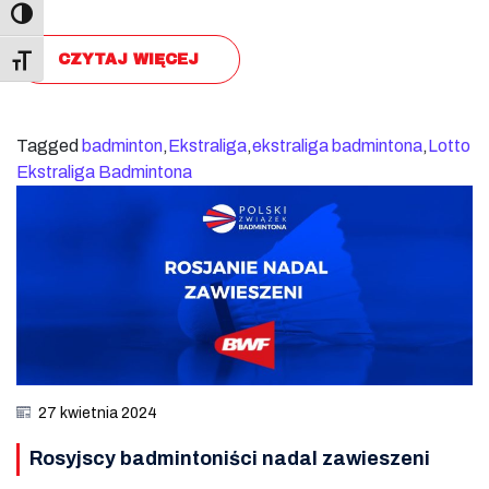
CZYTAJ WIĘCEJ
Toggle Font size
Tagged
badminton
,
Ekstraliga
,
ekstraliga badmintona
,
Lotto
Ekstraliga Badmintona
27 kwietnia 2024
Rosyjscy badmintoniści nadal zawieszeni