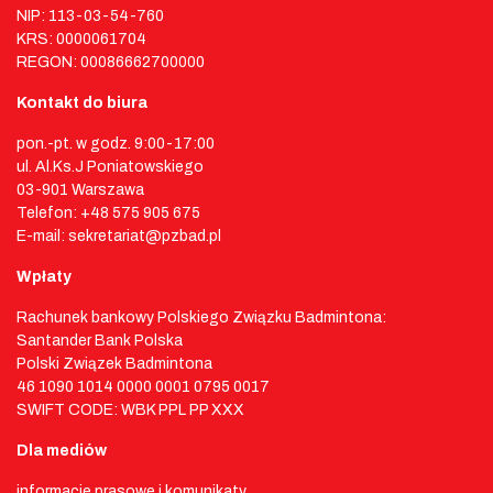
NIP: 113-03-54-760
KRS: 0000061704
REGON: 00086662700000
Kontakt do biura
pon.-pt. w godz. 9:00-17:00
ul. Al.Ks.J Poniatowskiego
03-901 Warszawa
Telefon: +48 575 905 675
E-mail: sekretariat@pzbad.pl
Wpłaty
Rachunek bankowy Polskiego Związku Badmintona:
Santander Bank Polska
Polski Związek Badmintona
46 1090 1014 0000 0001 0795 0017
SWIFT CODE: WBK PPL PP XXX
Dla mediów
informacje prasowe i komunikaty