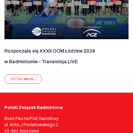
Rozpoczęła się XXXII OOM Łódzkie 2026
w Badmintonie – Transmisja LIVE
CZYTAJ WIĘCEJ
Polski Związek Badmintona
Biuro Flex na PGE Narodowy
ul. Al.Ks.J Poniatowskiego 1
03-901 Warszawa