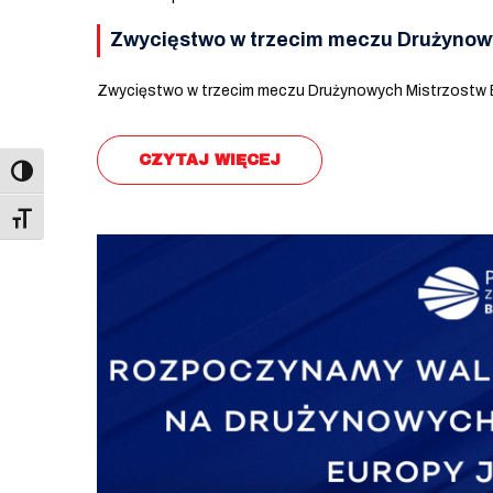
Zwycięstwo w trzecim meczu Drużynow
Zwycięstwo w trzecim meczu Drużynowych Mistrzostw 
CZYTAJ WIĘCEJ
Toggle Font size