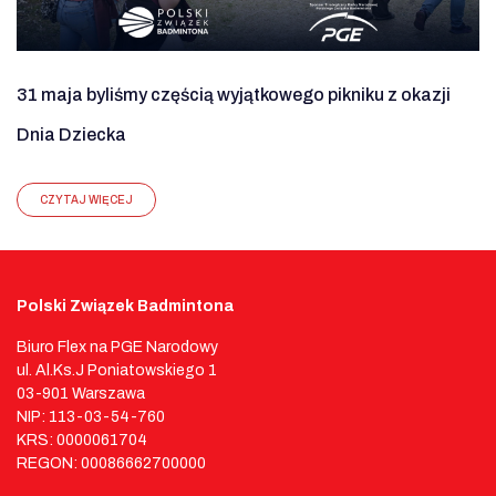
31 maja byliśmy częścią wyjątkowego pikniku z okazji
Dnia Dziecka
CZYTAJ WIĘCEJ
Polski Związek Badmintona
Biuro Flex na PGE Narodowy
ul. Al.Ks.J Poniatowskiego 1
03-901 Warszawa
NIP: 113-03-54-760
KRS: 0000061704
REGON: 00086662700000