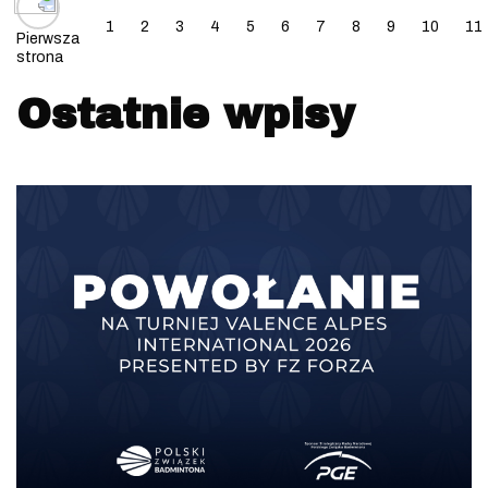
1
2
3
4
5
6
7
8
9
10
11
Pierwsza
strona
Ostatnie wpisy