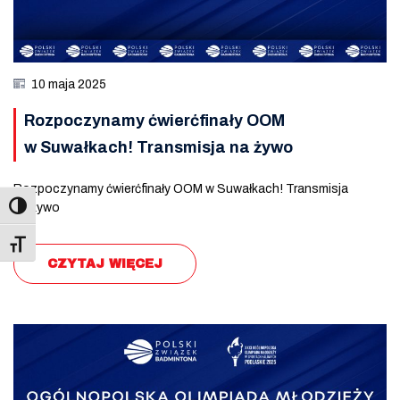
10 maja 2025
Rozpoczynamy ćwierćfinały OOM
w Suwałkach! Transmisja na żywo
Rozpoczynamy ćwierćfinały OOM w Suwałkach! Transmisja
na żywo
Toggle Font size
CZYTAJ WIĘCEJ