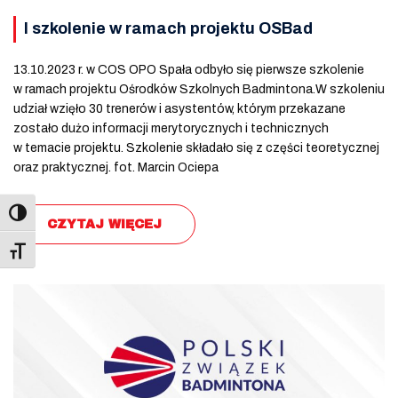
I szkolenie w ramach projektu OSBad
13.10.2023 r. w COS OPO Spała odbyło się pierwsze szkolenie
w ramach projektu Ośrodków Szkolnych Badmintona.W szkoleniu
udział wzięło 30 trenerów i asystentów, którym przekazane
zostało dużo informacji merytorycznych i technicznych
w temacie projektu. Szkolenie składało się z części teoretycznej
oraz praktycznej. fot. Marcin Ociepa
CZYTAJ WIĘCEJ
Toggle Font size