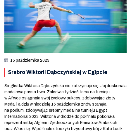
15 października 2023
Srebro Wiktorii Dąbczyńskiej w Egipcie
Singlistka Wiktoria Dąbczyńska nie zatrzymuje się. Jej doskonała
medalowa passa trwa. Zaledwie tydzień temu na turnieju
w Afryce osiągnęła swój życiowy sukces, zdobywając złoty
Meda, l a dziś w niedzielę 15 października znów stanęła
na podium, zdobywając srebrny medal na turnieju Egypt
International 2023. Wiktoria w drodze do półfinału pokonała
reprezentantkę Algierii i Zjednoczonych Emiratów Arabskich
oraz Włoszkę. W półfinale stoczyła trzysetowy bój z Kate Ludik