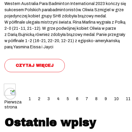
Western Australia Para Badminton International 2023 kończy się
sukcesem Polskich parabadmintonistów. Oliwia Szmigiel w grze
pojedynczej kobiet grupy SH6 zdobyła brązowy medal.
W półfinale ulegała mistrzyni świata. Rina Marlina wygrała z Polką
2-0 (21-11, 21-12). W grze podwójnej kobiet Oliwia w parze
z Darią Bujnicką również zdobyła brązowy medal. Panie przegrały
w półfinale 1-2 (16-21, 22-20, 12-21) z egipsko-amerykańską
parą Yasmina Eissa i Jayci
CZYTAJ WIĘCEJ
Posts navigation
1
2
3
4
5
6
7
8
9
10
11
Pierwsza
strona
Ostatnie wpisy