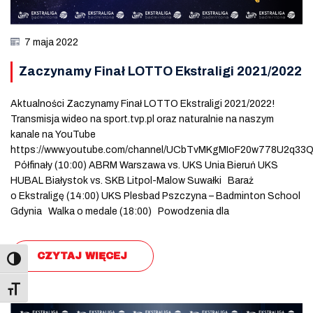
7 maja 2022
Zaczynamy Finał LOTTO Ekstraligi 2021/2022
Aktualności Zaczynamy Finał LOTTO Ekstraligi 2021/2022!
Transmisja wideo na sport.tvp.pl oraz naturalnie na naszym
kanale na YouTube
https://www.youtube.com/channel/UCbTvMKgMIoF20w778U2q33
Półfinały (10:00) ABRM Warszawa vs. UKS Unia Bieruń UKS
HUBAL Białystok vs. SKB Litpol-Malow Suwałki Baraż
o Ekstraligę (14:00) UKS Plesbad Pszczyna – Badminton School
Gdynia Walka o medale (18:00) Powodzenia dla
CZYTAJ WIĘCEJ
Toggle Font size