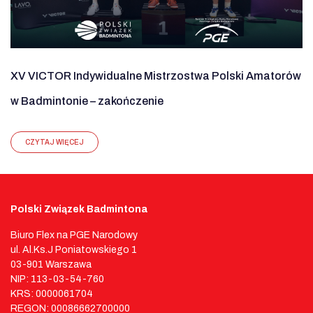
XV VICTOR Indywidualne Mistrzostwa Polski Amatorów
w Badmintonie – zakończenie
CZYTAJ WIĘCEJ
Polski Związek Badmintona
Biuro Flex na PGE Narodowy
ul. Al.Ks.J Poniatowskiego 1
03-901 Warszawa
NIP: 113-03-54-760
KRS: 0000061704
REGON: 00086662700000