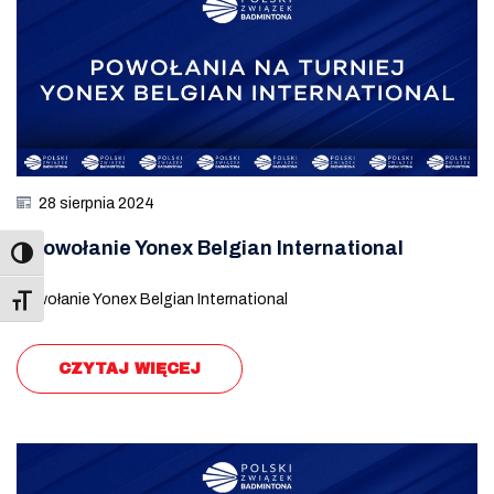
28 sierpnia 2024
Powołanie Yonex Belgian International
Powołanie Yonex Belgian International
Toggle Font size
CZYTAJ WIĘCEJ