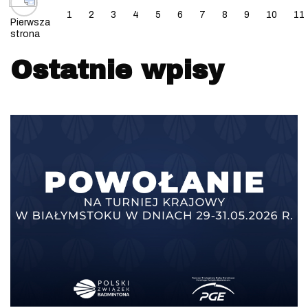
1
2
3
4
5
6
7
8
9
10
11
Pierwsza
strona
Ostatnie wpisy