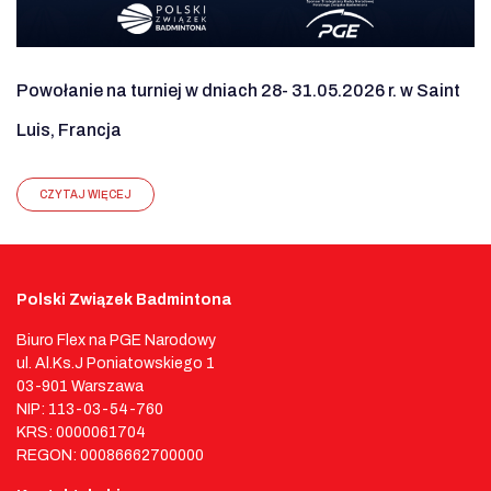
Powołanie na turniej w dniach 28- 31.05.2026 r. w Saint
Luis, Francja
CZYTAJ WIĘCEJ
Polski Związek Badmintona
Biuro Flex na PGE Narodowy
ul. Al.Ks.J Poniatowskiego 1
03-901 Warszawa
NIP: 113-03-54-760
KRS: 0000061704
REGON: 00086662700000