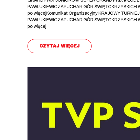
GRAND PRIX JUNIORÓW, SUPER GRAND PRIX MŁODZI
PAWLUKIEWICZAPUCHAR GÓR ŚWIĘTOKRZYSKICH W BA
po więcejKomunikat Organizacyjny KRAJOWY TURNI
PAWLUKIEWICZAPUCHAR GÓR ŚWIĘTOKRZYSKICH W BA
po więcej
CZYTAJ WIĘCEJ