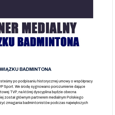
ZWIĄZKU BADMINTONA
steśmy po podpisaniu historycznej umowy o współpracy
VP Sport. We środę sygnowano porozumienie dające
rtowej TVP, na której dyscyplina będzie obecna
skiej został głównym partnerem medialnym Polskiego
czyć zmagania badmintonistów podczas największych