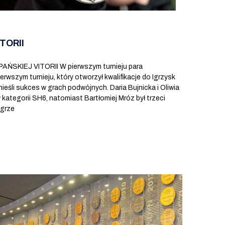
TORII
KIEJ VITORII W pierwszym turnieju para
erwszym turnieju, który otworzył kwalifikacje do Igrzysk
ieśli sukces w grach podwójnych. Daria Bujnicka i Oliwia
 kategorii SH6, natomiast Bartłomiej Mróz był trzeci
 grze