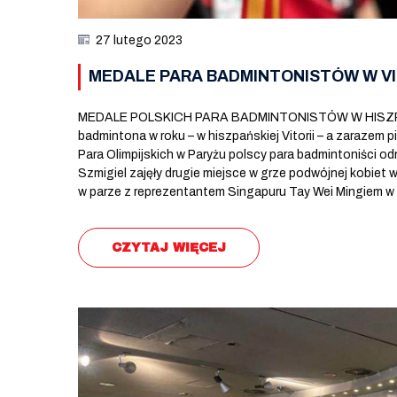
27 lutego 2023
MEDALE PARA BADMINTONISTÓW W VI
MEDALE POLSKICH PARA BADMINTONISTÓW W HISZPAŃS
badmintona w roku – w hiszpańskiej Vitorii – a zarazem pi
Para Olimpijskich w Paryżu polscy para badmintoniści odn
Szmigiel zajęły drugie miejsce w grze podwójnej kobiet w
w parze z reprezentantem Singapuru Tay Wei Mingiem w
CZYTAJ WIĘCEJ